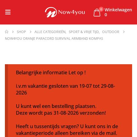
Winkelwagen
0
0
SHOP
ALLE CATEGORIEËN
,
SPORT & VRIJE TIJD
,
OUTDOOR
NOW4YOU ORANJE PARACORD SURVIVAL ARMBAND KOMPAS
Belangrijke informatie Let op !
i.v.m vakantie gesloten van 19-07 tot 29-08-
2026
U kunt wel een bestelling plaatsen.
Deze wordt pas 31-08-2026 verzonden!
Heeft u tussentijds vragen? U kunt ons in de
vakantieperiode alleen bereiken via de mail.