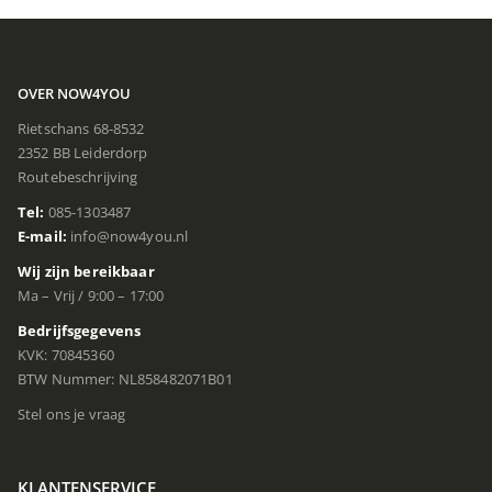
OVER NOW4YOU
Rietschans 68-8532
2352 BB Leiderdorp
Routebeschrijving
Tel:
085-1303487
E-mail:
info@now4you.nl
Wij zijn bereikbaar
Ma – Vrij / 9:00 – 17:00
Bedrijfsgegevens
KVK: 70845360
BTW Nummer: NL858482071B01
Stel ons je vraag
KLANTENSERVICE