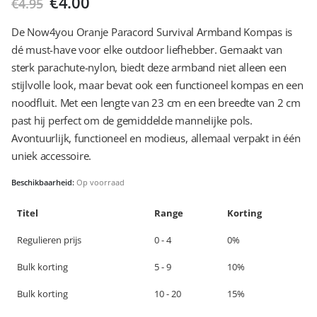
Oorspronkelijke
Huidige
€
4.00
€
4.95
prijs
prijs
was:
is:
De Now4you Oranje Paracord Survival Armband Kompas is
€4.95.
€4.00.
dé must-have voor elke outdoor liefhebber. Gemaakt van
sterk parachute-nylon, biedt deze armband niet alleen een
stijlvolle look, maar bevat ook een functioneel kompas en een
noodfluit. Met een lengte van 23 cm en een breedte van 2 cm
past hij perfect om de gemiddelde mannelijke pols.
Avontuurlijk, functioneel en modieus, allemaal verpakt in één
uniek accessoire.
Beschikbaarheid:
Op voorraad
Titel
Range
Korting
Regulieren prijs
0 - 4
0%
Bulk korting
5 - 9
10%
Bulk korting
10 - 20
15%