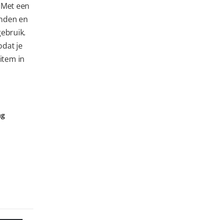
. Met een
onden en
gebruik.
odat je
item in
ng