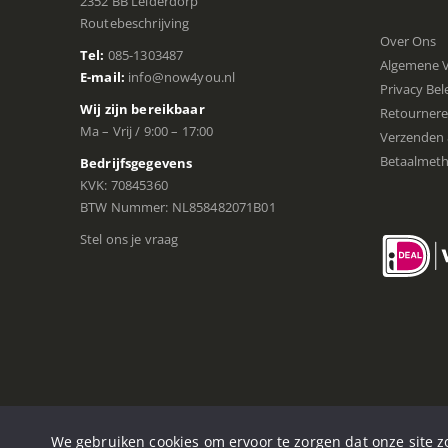
2352 BB Leiderdorp
Routebeschrijving
Over Ons
Tel:
085-1303487
Algemene 
E-mail:
info@now4you.nl
Privacy Bel
Wij zijn bereikbaar
Retourner
Ma – Vrij / 9:00 – 17:00
Verzenden 
Betaalmet
Bedrijfsgegevens
KVK: 70845360
BTW Nummer: NL858482071B01
Stel ons je vraag
© Now4You. 2020-2025. Alle rechten voorbehouden
We gebruiken cookies om ervoor te zorgen dat onze site zo