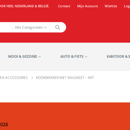
OOR HEEL NEDERLAND & BELGIË.
Contact
Mijn Account
Wishlist
Log
Alle Categorieën
MOOI & GEZOND
AUTO & FIETS
KANTOOR & 
EN ACCESSOIRES
KOOKWEKKER MET MAGNEET – WIT
2026