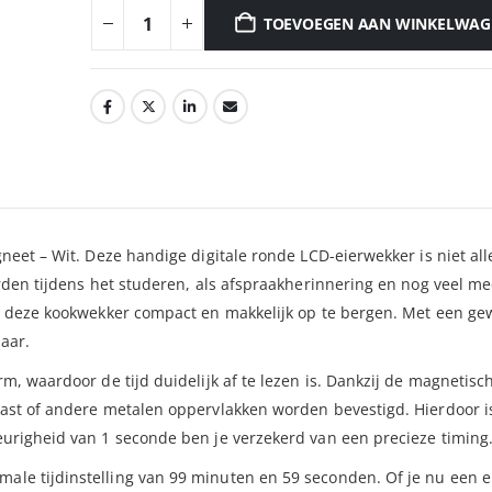
TOEVOEGEN AAN WINKELWAG
eet – Wit. Deze handige digitale ronde LCD-eierwekker is niet al
rden tijdens het studeren, als afspraakherinnering en nog veel me
s deze kookwekker compact en makkelijk op te bergen. Met een ge
baar.
, waardoor de tijd duidelijk af te lezen is. Dankzij de magnetisc
st of andere metalen oppervlakken worden bevestigd. Hierdoor is 
urigheid van 1 seconde ben je verzekerd van een precieze timing
e tijdinstelling van 99 minuten en 59 seconden. Of je nu een ei