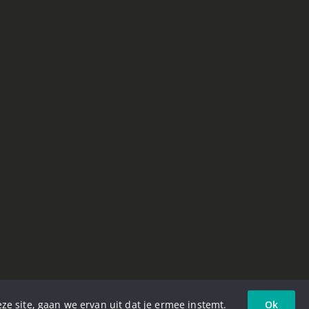
ze site, gaan we ervan uit dat je ermee instemt.
Ok