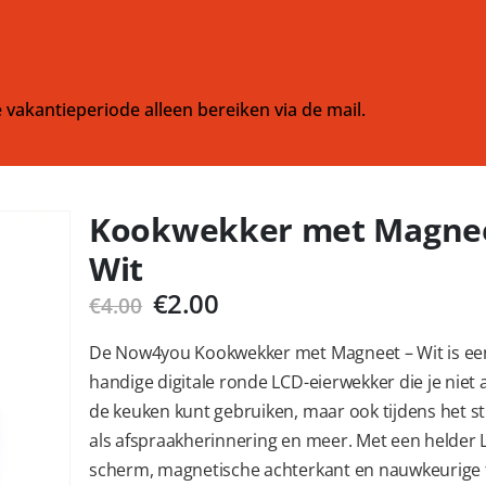
 vakantieperiode alleen bereiken via de mail.
Kookwekker met Magnee
Wit
Oorspronkelijke
Huidige
€
2.00
€
4.00
prijs
prijs
was:
is:
De Now4you Kookwekker met Magneet – Wit is ee
€4.00.
€2.00.
handige digitale ronde LCD-eierwekker die je niet a
de keuken kunt gebruiken, maar ook tijdens het s
als afspraakherinnering en meer. Met een helder 
scherm, magnetische achterkant en nauwkeurige t