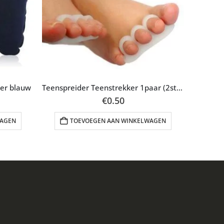
er blauw
Teenspreider Teenstrekker 1paar (2stuks)
€
0.50
WAGEN
TOEVOEGEN AAN WINKELWAGEN
T