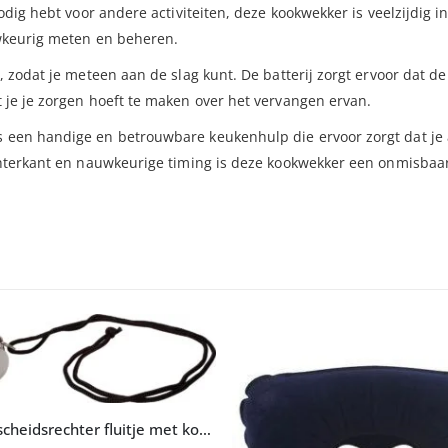
dig hebt voor andere activiteiten, deze kookwekker is veelzijdig i
uwkeurig meten en beheren.
 zodat je meteen aan de slag kunt. De batterij zorgt ervoor dat de
je je zorgen hoeft te maken over het vervangen ervan.
een handige en betrouwbare keukenhulp die ervoor zorgt dat je a
chterkant en nauwkeurige timing is deze kookwekker een onmisbaar
Metalen scheidsrechter fluitje met koord zwart 2 stuks