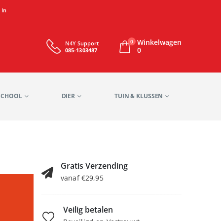
 In
Winkelwagen
0
N4Y Support
0
085-1303487
SCHOOL
DIER
TUIN & KLUSSEN
Gratis Verzending
vanaf €29,95
Veilig betalen