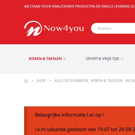
WIJ STAAN VOOR KWALITATIEVE PRODUCTEN EN SNELLE LEVERING D
KOKEN & TAFELEN
SPORT & VRIJE TIJD
SHOP
ALLE CATEGORIEËN
,
KOKEN & TAFELEN
,
KEUK
Belangrijke informatie Let op !
i.v.m vakantie gesloten van 19-07 tot 29-08-