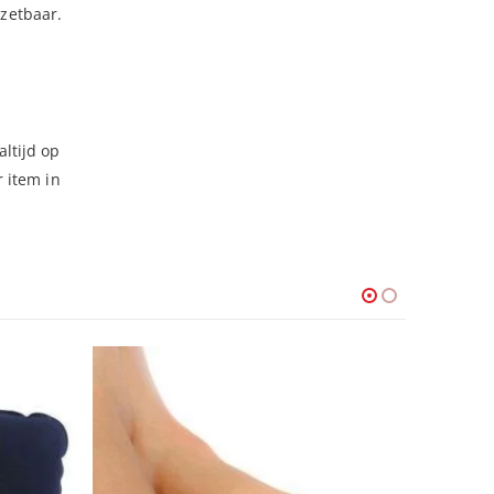
nzetbaar.
ltijd op
 item in