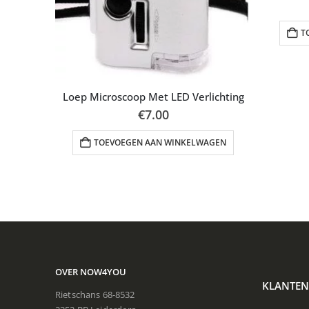
T
Loep Microscoop Met LED Verlichting
€
7.00
s set
TOEVOEGEN AAN WINKELWAGEN
AGEN
OVER NOW4YOU
KLANTEN
Rietschans 68-8532