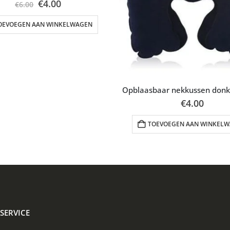
Oorspronkelijke
Huidige
€
4.00
€
6.00
prijs
prijs
was:
is:
OEVOEGEN AAN WINKELWAGEN
€6.00.
€4.00.
Opblaasbaar nekkussen donk
€
4.00
TOEVOEGEN AAN WINKEL
SERVICE