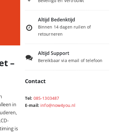
Beveiligd en Vertrouwt
Altijd Bedenktijd
Binnen 14 dagen ruilen of
retourneren
Altijd Support
t –
Bereikbaar via email of telefoon
Contact
n
Tel:
085-1303487
lleen in
E-mail:
info@now4you.nl
tuderen,
LCD-
iming is