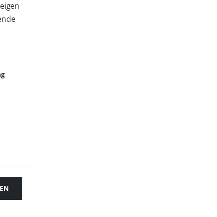
 eigen
vende
ng
EN