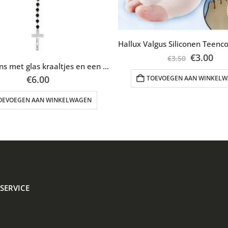
Oorspron
Hui
€
3.00
€
3.50
prijs
prij
Rozenkrans met glas kraaltjes en een kruisje
was:
is:
€
6.00
TOEVOEGEN AAN WINKEL
€3.50.
€3.
OEVOEGEN AAN WINKELWAGEN
SERVICE