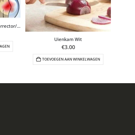
Hallux Valgus Siliconen Teencorrector/Spreider
kelijke
dige
s
Uienkam Wit
€
3.00
WAGEN
00.
App
TOEVOEGEN AAN WINKELWAGEN
T