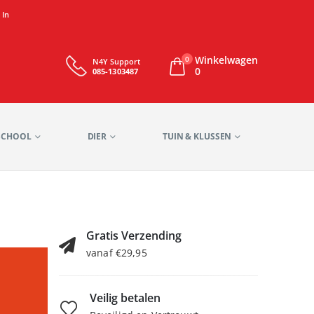
 In
Winkelwagen
0
N4Y Support
0
085-1303487
SCHOOL
DIER
TUIN & KLUSSEN
Gratis Verzending
vanaf €29,95
Veilig betalen