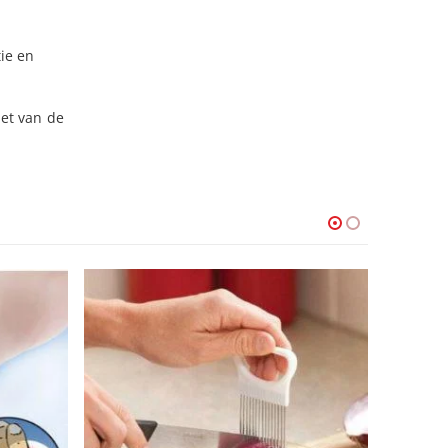
tie en
iet van de