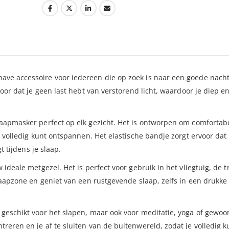
ve accessoire voor iedereen die op zoek is naar een goede nacht
voor dat je geen last hebt van verstorend licht, waardoor je diep e
laapmasker perfect op elk gezicht. Het is ontworpen om comfortabe
e volledig kunt ontspannen. Het elastische bandje zorgt ervoor dat
t tijdens je slaap.
ideale metgezel. Het is perfect voor gebruik in het vliegtuig, de t
slaapzone en geniet van een rustgevende slaap, zelfs in een drukke
 geschikt voor het slapen, maar ook voor meditatie, yoga of gewoo
reren en je af te sluiten van de buitenwereld, zodat je volledig k