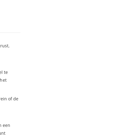
rust,
n
l te
 het
rein of de
n een
unt