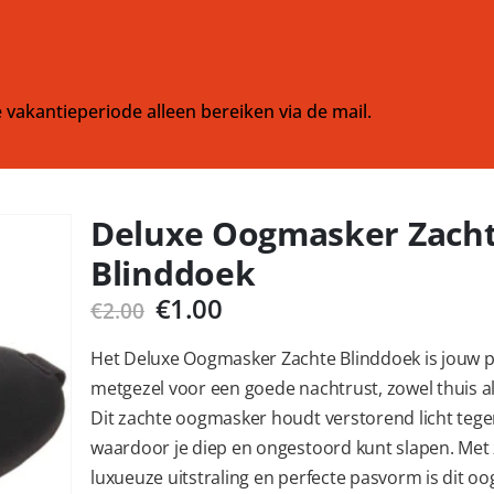
 vakantieperiode alleen bereiken via de mail.
Deluxe Oogmasker Zach
Blinddoek
Oorspronkelijke
Huidige
€
1.00
€
2.00
prijs
prijs
was:
is:
Het Deluxe Oogmasker Zachte Blinddoek is jouw p
€2.00.
€1.00.
metgezel voor een goede nachtrust, zowel thuis al
Dit zachte oogmasker houdt verstorend licht tege
waardoor je diep en ongestoord kunt slapen. Met 
luxueuze uitstraling en perfecte pasvorm is dit o