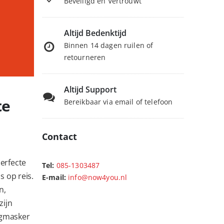
Beveiligd en Vertrouwt
Altijd Bedenktijd
Binnen 14 dagen ruilen of
retourneren
Altijd Support
te
Bereikbaar via email of telefoon
Contact
erfecte
Tel:
085-1303487
s op reis.
E-mail:
info@now4you.nl
n,
zijn
ogmasker