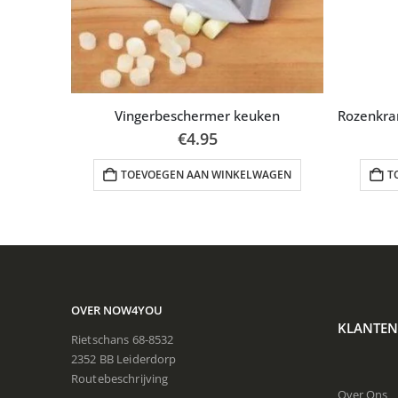
Vingerbeschermer keuken
€
4.95
TOEVOEGEN AAN WINKELWAGEN
T
en
AGEN
OVER NOW4YOU
KLANTEN
Rietschans 68-8532
2352 BB Leiderdorp
Routebeschrijving
Over Ons