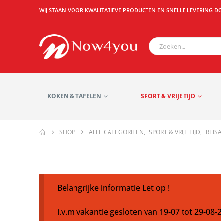
WIJ STAAN VOOR KWALITATIEVE PRODUCTEN EN SNELLE LEVERING D
KOKEN & TAFELEN
SPORT & VRIJE TIJD
SHOP
ALLE CATEGORIEËN
,
SPORT & VRIJE TIJD
,
REIS
Belangrijke informatie Let op !
i.v.m vakantie gesloten van 19-07 tot 29-08-