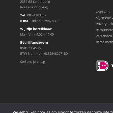
2352 BB Leiderdorp
Routebeschrijving
Over Ons
Tel:
085-1303487
Algemene 
E-mail:
info@now4you.nl
Privacy Bel
Wij zijn bereikbaar
Retourner
Ma – Vrij / 9:00 – 17:00
Verzenden 
Betaalmet
Bedrijfsgegevens
KVK: 70845360
BTW Nummer: NL858482071B01
Stel ons je vraag
© Now4You. 2020-2025. Alle rechten voorbehouden
We gebruiken cookies om ervoor te zorgen dat onze site zo