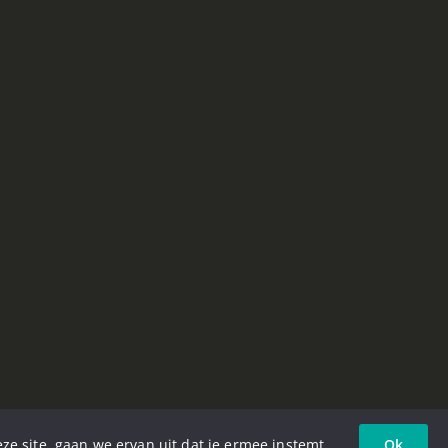
ze site, gaan we ervan uit dat je ermee instemt.
Ok