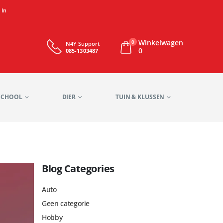
 In
Winkelwagen
0
N4Y Support
0
085-1303487
SCHOOL
DIER
TUIN & KLUSSEN
Blog Categories
Auto
Geen categorie
Hobby