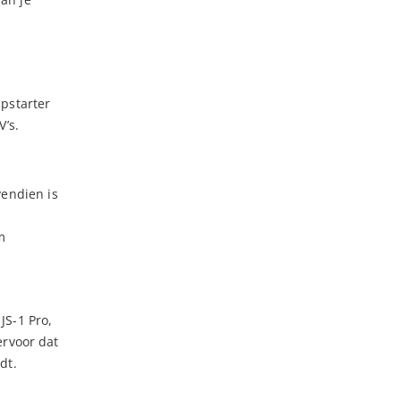
mpstarter
V’s.
vendien is
m
JS-1 Pro,
ervoor dat
dt.