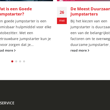
Geavanceerde
e Meest Duurzaamste
06
Veiligheidsfunctie
umpstarters
Jumpstarter
mei
ij het kiezen van een
Het starten van een au
umpstarter is duurzaamheid
een lege accu kan stress
en van de belangrijkste
maar de juiste jumpsta
actoren om te overwegen. Een
dit proces niet...
uurzame jumpstarter gaat...
read more
ead more
SERVICE