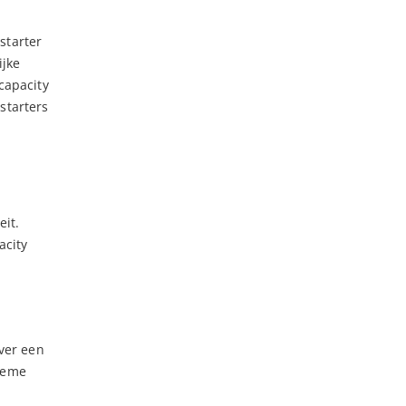
starter
ijke
capacity
starters
it.
acity
over een
treme