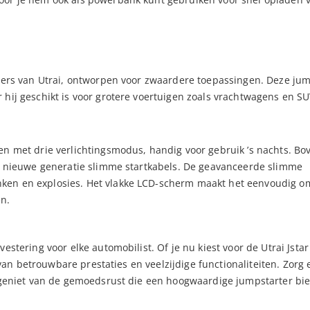
rters van Utrai, ontworpen voor zwaardere toepassingen. Deze ju
hij geschikt is voor grotere voertuigen zoals vrachtwagens en SU
en met drie verlichtingsmodus, handig voor gebruik ’s nachts. Bo
de nieuwe generatie slimme startkabels. De geavanceerde slimme
ken en explosies. Het vlakke LCD-scherm maakt het eenvoudig o
n.
stering voor elke automobilist. Of je nu kiest voor de Utrai Jstar 
d van betrouwbare prestaties en veelzijdige functionaliteiten. Zorg 
n geniet van de gemoedsrust die een hoogwaardige jumpstarter bie