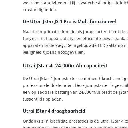
weersomstandigheden. Hij is waterbestendig, stofdicht
omstandigheden.
De Utrai Jstar JS-1 Pro is Multifunctioneel
Naast zijn primaire functie als jumpstarter, biedt de U
fungeert het apparaat als een efficiënte powerbank, 
apparaten onderweg. De ingebouwde LED-zaklamp met 
veiligheid tijdens noodgevallen.
Utrai JStar 4: 24.000mAh capaciteit
De Utrai JStar 4 Jumpstarter combineert kracht met ge
professionele doeleinden. Deze jumpstarter is geschikt
een oplaadbare batterij van 24.000mAh biedt de JSta
tussentijds opladen.
Utrai JStar 4 draagbaarheid
Ondanks zijn krachtige prestaties is de Utrai JStar 
jumpstarter is voorzien van twee USB-poorten, waard