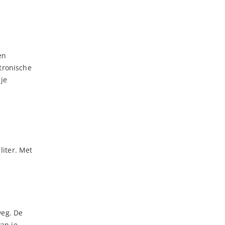
en
tronische
je
liter. Met
weg. De
an je