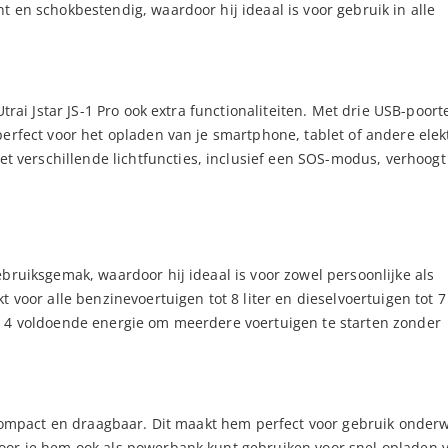
 en schokbestendig, waardoor hij ideaal is voor gebruik in alle
trai Jstar JS-1 Pro ook extra functionaliteiten. Met drie USB-poort
perfect voor het opladen van je smartphone, tablet of andere elek
verschillende lichtfuncties, inclusief een SOS-modus, verhoogt 
bruiksgemak, waardoor hij ideaal is voor zowel persoonlijke als
 voor alle benzinevoertuigen tot 8 liter en dieselvoertuigen tot 7 
r 4 voldoende energie om meerdere voertuigen te starten zonder
4 compact en draagbaar. Dit maakt hem perfect voor gebruik onder
oor je hem ook als powerbank kunt gebruiken voor snel opladen v