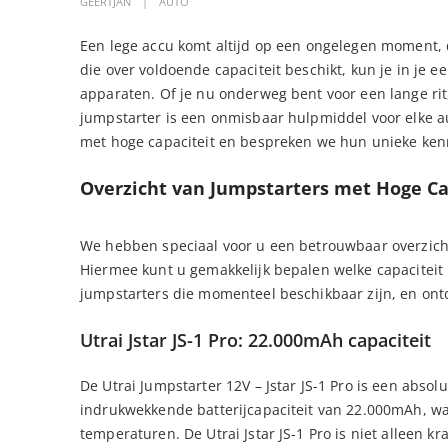
GEERTJAN
AUTO
Een lege accu komt altijd op een ongelegen moment, d
die over voldoende capaciteit beschikt, kun je in je 
apparaten. Of je nu onderweg bent voor een lange rit,
jumpstarter is een onmisbaar hulpmiddel voor elke au
met hoge capaciteit en bespreken we hun unieke ke
Overzicht van Jumpstarters met Hoge Ca
We hebben speciaal voor u een betrouwbaar overzicht
Hiermee kunt u gemakkelijk bepalen welke capaciteit h
jumpstarters die momenteel beschikbaar zijn, en on
Utrai Jstar JS-1 Pro: 22.000mAh capaciteit
De Utrai Jumpstarter 12V – Jstar JS-1 Pro is een abso
indrukwekkende batterijcapaciteit van 22.000mAh, waa
temperaturen. De Utrai Jstar JS-1 Pro is niet alleen 