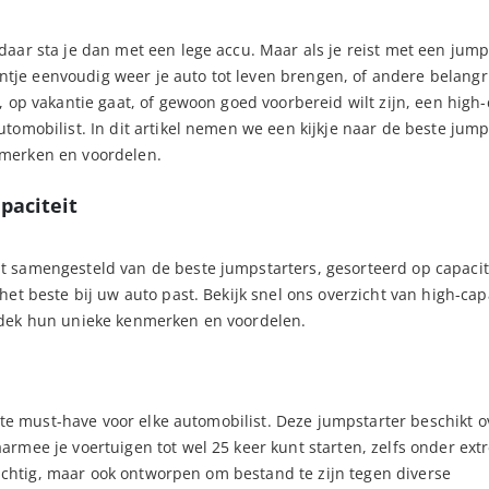
aar sta je dan met een lege accu. Maar als je reist met een jump
eentje eenvoudig weer je auto tot leven brengen, of andere belangr
 op vakantie gaat, of gewoon goed voorbereid wilt zijn, een high-
tomobilist. In dit artikel nemen we een kijkje naar de beste jump
nmerken en voordelen.
paciteit
 samengesteld van de beste jumpstarters, gesorteerd op capacite
et beste bij uw auto past. Bekijk snel ons overzicht van high-cap
tdek hun unieke kenmerken en voordelen.
lute must-have voor elke automobilist. Deze jumpstarter beschikt 
rmee je voertuigen tot wel 25 keer kunt starten, zelfs onder ex
krachtig, maar ook ontworpen om bestand te zijn tegen diverse