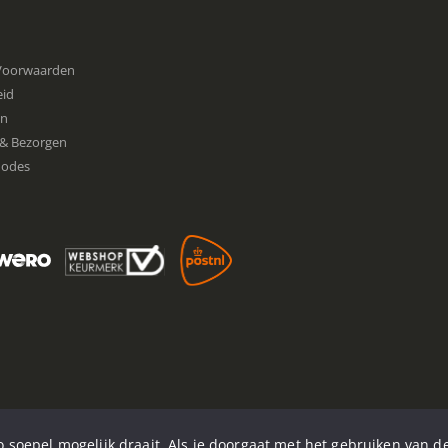
Voorwaarden
eid
en
& Bezorgen
hodes
 soepel mogelijk draait. Als je doorgaat met het gebruiken van de