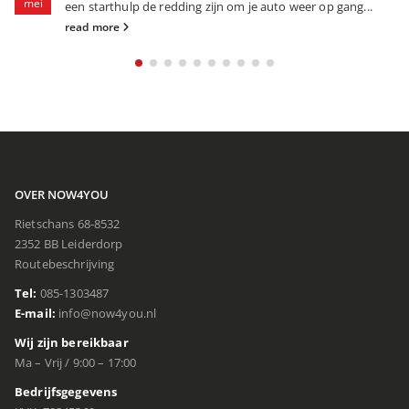
mei
een starthulp de redding zijn om je auto weer op gang...
read more
OVER NOW4YOU
Rietschans 68-8532
2352 BB Leiderdorp
Routebeschrijving
Tel:
085-1303487
E-mail:
info@now4you.nl
Wij zijn bereikbaar
Ma – Vrij / 9:00 – 17:00
Bedrijfsgegevens