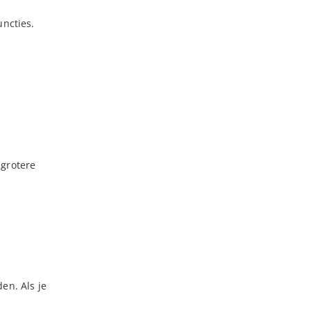
uncties.
 grotere
en. Als je