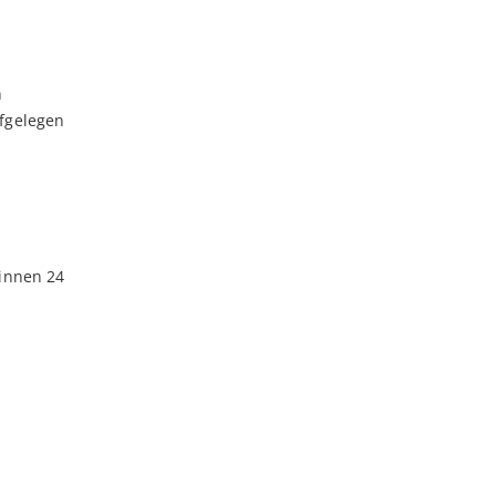
n
afgelegen
binnen 24