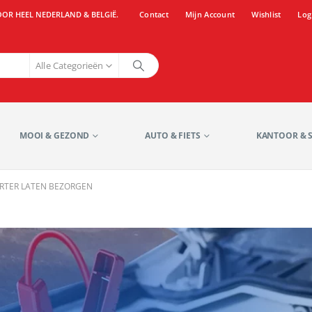
OOR HEEL NEDERLAND & BELGIË.
Contact
Mijn Account
Wishlist
Log
Alle Categorieën
MOOI & GEZOND
AUTO & FIETS
KANTOOR & 
RTER LATEN BEZORGEN