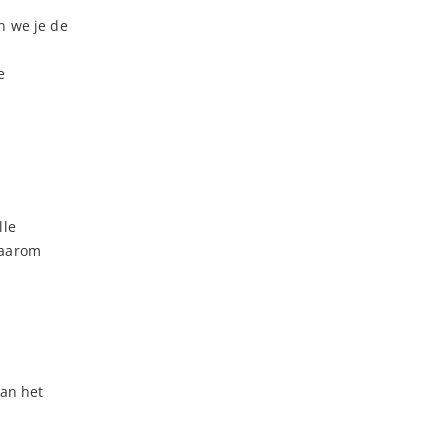
n we je de
e
lle
waarom
kan het