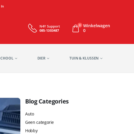
 In
Winkelwagen
0
N4Y Support
0
085-1303487
SCHOOL
DIER
TUIN & KLUSSEN
Blog Categories
Auto
Geen categorie
Hobby