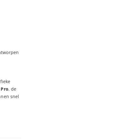
ontworpen
fieke
 Pro
, de
nnen snel