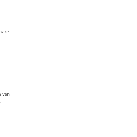
wbare
m van
.