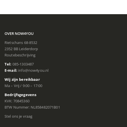
OVER NOW4YOU
Rietschans 68-8532
2352 BB Leiderdorp
Routebeschrijving
Tel:
085-1303487
E-mail:
info@now4you.nl
Wij zijn bereikbaar
Ma – Vrij / 9:00 – 17:00
Bedrijfsgegevens
KVK: 70845360
BTW Nummer: NL858482071B01
Stel ons je vraag