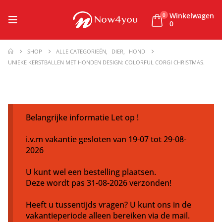
Winkelwagen
0
0
SHOP
ALLE CATEGORIEËN
,
DIER
,
HOND
UNIEKE KERSTBALLEN MET HONDEN DESIGN: COLORFUL CORGI CHRISTMAS.
Belangrijke informatie Let op !
i.v.m vakantie gesloten van 19-07 tot 29-08-
2026
U kunt wel een bestelling plaatsen.
Deze wordt pas 31-08-2026 verzonden!
Heeft u tussentijds vragen? U kunt ons in de
vakantieperiode alleen bereiken via de mail.