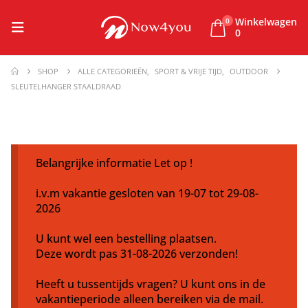
Winkelwagen
0
0
SHOP
ALLE CATEGORIEËN
,
SPORT & VRIJE TIJD
,
OUTDOOR
SLEUTELHANGER STAALDRAAD
Belangrijke informatie Let op !
i.v.m vakantie gesloten van 19-07 tot 29-08-
2026
U kunt wel een bestelling plaatsen.
Deze wordt pas 31-08-2026 verzonden!
Heeft u tussentijds vragen? U kunt ons in de
vakantieperiode alleen bereiken via de mail.