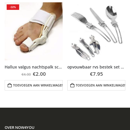
-50%
ijke
e
Hallux valgus nachtspalk schoenmaat 38-42
opvouwbaar rvs bestek set voor kamperen-of-survival
Oorspronkelijke
Huidige
€
2.00
€
7.95
€
4.00
N
prijs
prijs
was:
is:
TOEVOEGEN AAN WINKELWAGEN
TOEVOEGEN AAN WINKELWAGEN
€4.00.
€2.00.
OVER NOW4YOU