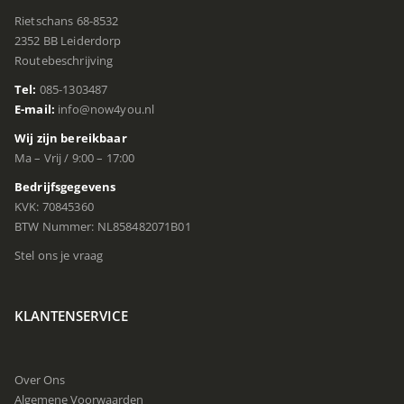
Rietschans 68-8532
2352 BB Leiderdorp
Routebeschrijving
Tel:
085-1303487
E-mail:
info@now4you.nl
Wij zijn bereikbaar
Ma – Vrij / 9:00 – 17:00
Bedrijfsgegevens
KVK: 70845360
BTW Nummer: NL858482071B01
Stel ons je vraag
KLANTENSERVICE
Over Ons
Algemene Voorwaarden