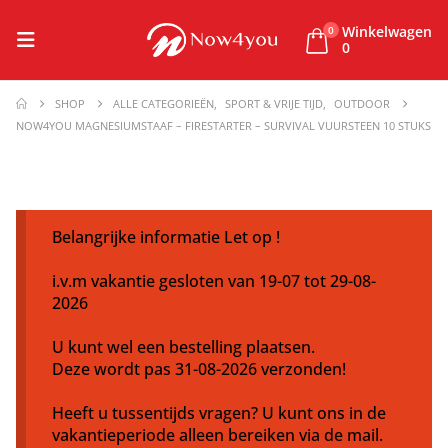
Winkelwagen
0
0
SHOP
ALLE CATEGORIEËN
,
SPORT & VRIJE TIJD
,
OUTDOOR
NOW4YOU MAGNESIUMSTAAF – FIRESTARTER – SURVIVAL VUURSTEEN 10 STUKS
Belangrijke informatie Let op !
i.v.m vakantie gesloten van 19-07 tot 29-08-
2026
U kunt wel een bestelling plaatsen.
Deze wordt pas 31-08-2026 verzonden!
Heeft u tussentijds vragen? U kunt ons in de
vakantieperiode alleen bereiken via de mail.