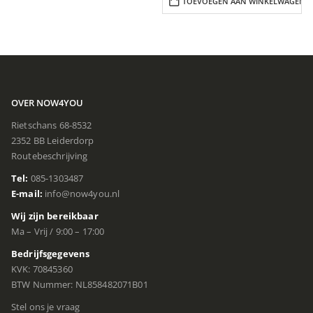
TOEVOEGEN AAN WINKELWAGEN
OVER NOW4YOU
Rietschans 68-8532
2352 BB Leiderdorp
Routebeschrijving
Tel:
085-1303487
E-mail:
info@now4you.nl
Wij zijn bereikbaar
Ma – Vrij / 9:00 – 17:00
Bedrijfsgegevens
KVK: 70845360
BTW Nummer: NL858482071B01
Stel ons je vraag