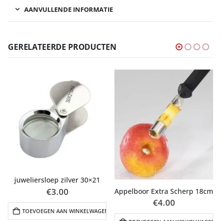
AANVULLENDE INFORMATIE
GERELATEERDE PRODUCTEN
Teenspreider Teenstrekker 1paar (2stuks)
€
0.50
Appelboor Extra Scherp 18cm
€
4.00
GEN
TOEVOEGEN AAN WINKELWAGEN