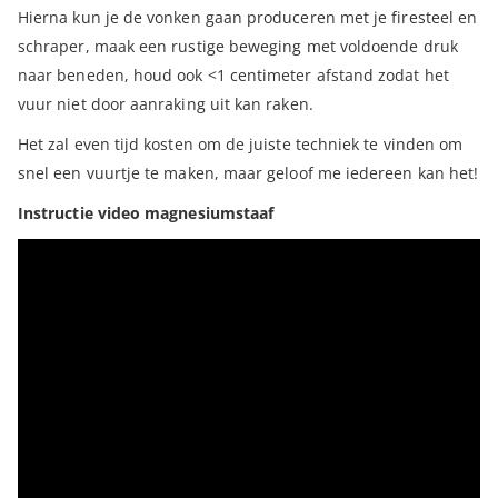
Hierna kun je de vonken gaan produceren met je firesteel en
schraper, maak een rustige beweging met voldoende druk
naar beneden, houd ook <1 centimeter afstand zodat het
vuur niet door aanraking uit kan raken.
Het zal even tijd kosten om de juiste techniek te vinden om
snel een vuurtje te maken, maar geloof me iedereen kan het!
Instructie video magnesiumstaaf