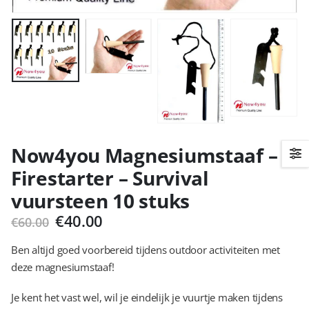
Now4you Magnesiumstaaf –
Firestarter – Survival
vuursteen 10 stuks
Oorspronkelijke
Huidige
€
40.00
€
60.00
prijs
prijs
was:
is:
Ben altijd goed voorbereid tijdens outdoor activiteiten met
€60.00.
€40.00.
deze magnesiumstaaf!
Je kent het vast wel, wil je eindelijk je vuurtje maken tijdens