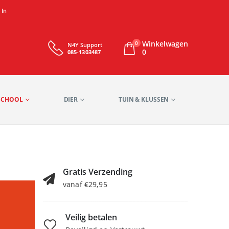
 In
Winkelwagen
0
N4Y Support
0
085-1303487
SCHOOL
DIER
TUIN & KLUSSEN
Gratis Verzending
vanaf €29,95
Veilig betalen