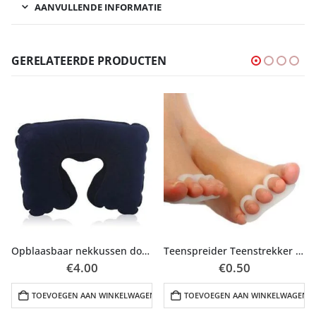
AANVULLENDE INFORMATIE
GERELATEERDE PRODUCTEN
Opblaasbaar nekkussen donker blauw
Teenspreider Teenstrekker 1paar (2stuks)
ijke
e
€
4.00
€
0.50
N
TOEVOEGEN AAN WINKELWAGEN
TOEVOEGEN AAN WINKELWAGEN