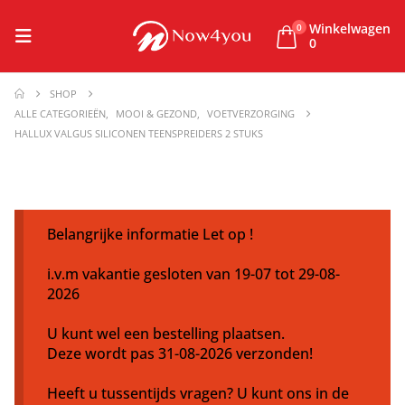
Winkelwagen
0
0
SHOP
ALLE CATEGORIEËN
,
MOOI & GEZOND
,
VOETVERZORGING
HALLUX VALGUS SILICONEN TEENSPREIDERS 2 STUKS
Belangrijke informatie Let op !
i.v.m vakantie gesloten van 19-07 tot 29-08-
2026
U kunt wel een bestelling plaatsen.
Deze wordt pas 31-08-2026 verzonden!
Heeft u tussentijds vragen? U kunt ons in de