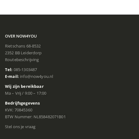
OVER NOW4YOU
Rietschans 68-8532
2352 BB Leiderdorp
Routebeschrijving
Tel:
085-1303487
E-mail:
info@now4you.nl
Wij zijn bereikbaar
Ma – Vrij / 9:00 – 17:00
Bedrijfsgegevens
KVK: 70845360
BTW Nummer: NL858482071B01
Stel ons je vraag