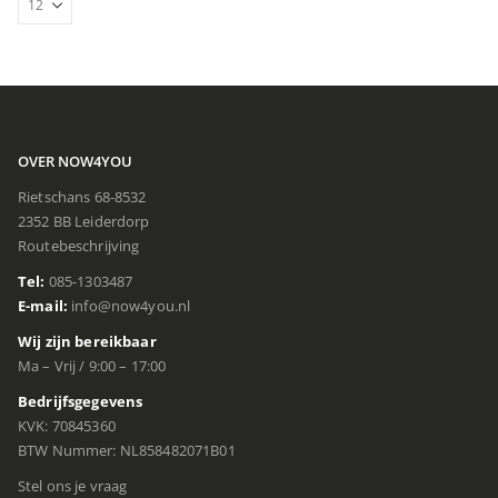
OVER NOW4YOU
Rietschans 68-8532
2352 BB Leiderdorp
Routebeschrijving
Tel:
085-1303487
E-mail:
info@now4you.nl
Wij zijn bereikbaar
Ma – Vrij / 9:00 – 17:00
Bedrijfsgegevens
KVK: 70845360
BTW Nummer: NL858482071B01
Stel ons je vraag