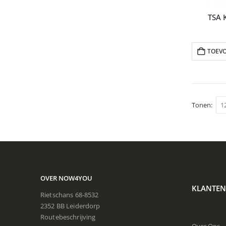
TSA 
TOEV
Tonen:
OVER NOW4YOU
KLANTEN
Rietschans 68-8532
2352 BB Leiderdorp
Routebeschrijving
Over Ons