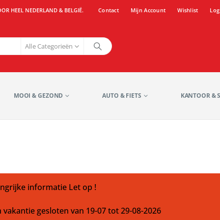
OOR HEEL NEDERLAND & BELGIË.
Contact
Mijn Account
Wishlist
Log
Alle Categorieën
MOOI & GEZOND
AUTO & FIETS
KANTOOR & 
ngrijke informatie Let op !
m vakantie gesloten van 19-07 tot 29-08-2026