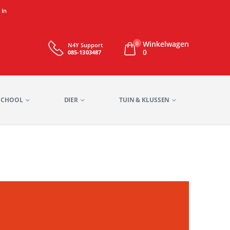
 In
Winkelwagen
0
N4Y Support
0
085-1303487
SCHOOL
DIER
TUIN & KLUSSEN