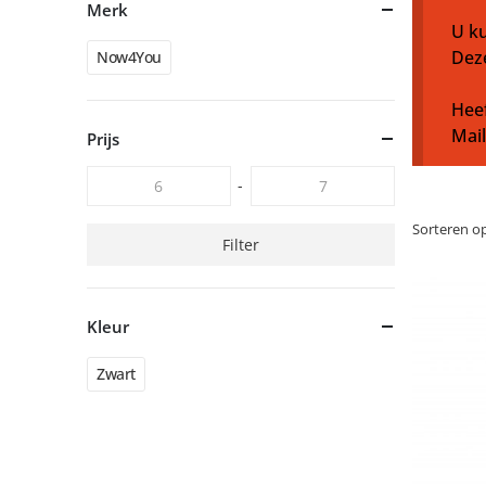
Merk
U ku
Dez
Now4You
Heef
Mai
Prijs
-
Sorteren op
Filter
Kleur
Zwart