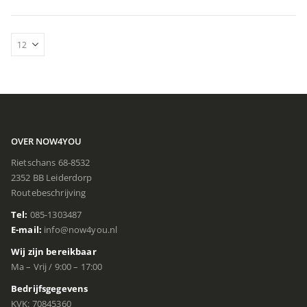
OVER NOW4YOU
Rietschans 68-8532
2352 BB Leiderdorp
Routebeschrijving
Tel:
085-1303487
E-mail:
info@now4you.nl
Wij zijn bereikbaar
Ma – Vrij / 9:00 – 17:00
Bedrijfsgegevens
KVK: 70845360