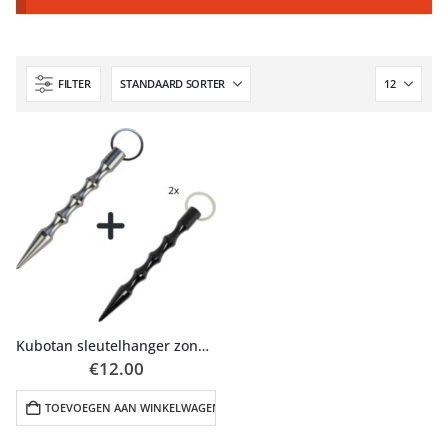
FILTER
Kubotan sleutelhanger zonder punt 2x– afgerond design (legaal accessoire)
€
12.00
TOEVOEGEN AAN WINKELWAGEN