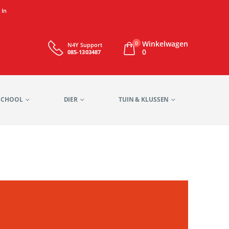
 In
Winkelwagen
0
N4Y Support
0
085-1303487
SCHOOL
DIER
TUIN & KLUSSEN