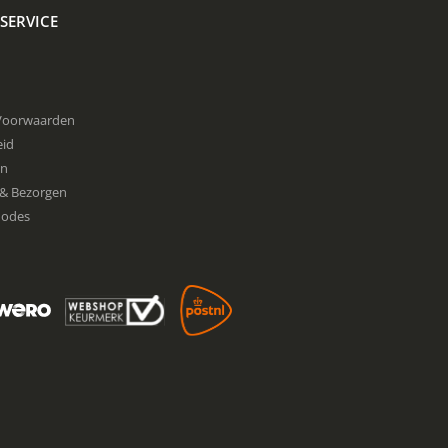
SERVICE
Voorwaarden
eid
en
& Bezorgen
hodes