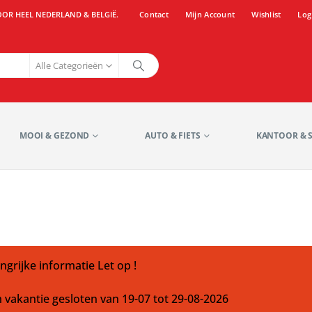
OOR HEEL NEDERLAND & BELGIË.
Contact
Mijn Account
Wishlist
Log
Alle Categorieën
MOOI & GEZOND
AUTO & FIETS
KANTOOR & 
ngrijke informatie Let op !
m vakantie gesloten van 19-07 tot 29-08-2026