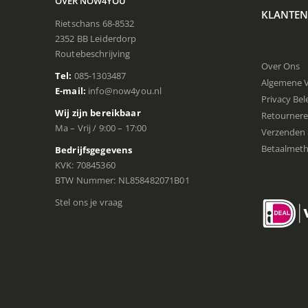
OVER NOW4YOU
KLANTEN
Rietschans 68-8532
2352 BB Leiderdorp
Routebeschrijving
Over Ons
Tel:
085-1303487
Algemene 
E-mail:
info@now4you.nl
Privacy Bel
Wij zijn bereikbaar
Retourner
Ma – Vrij / 9:00 – 17:00
Verzenden 
Betaalmet
Bedrijfsgegevens
KVK: 70845360
BTW Nummer: NL858482071B01
Stel ons je vraag