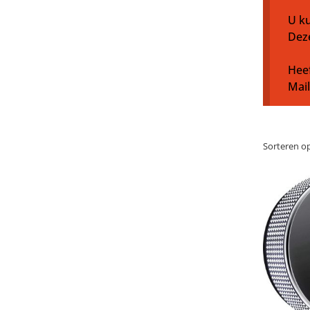
U ku
Dez
Heef
Mai
Sorteren op