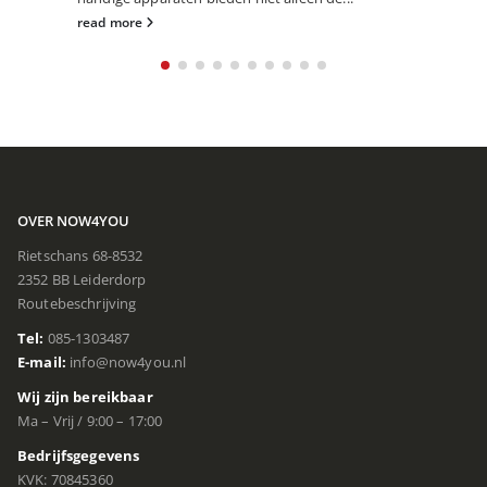
read more
OVER NOW4YOU
Rietschans 68-8532
2352 BB Leiderdorp
Routebeschrijving
Tel:
085-1303487
E-mail:
info@now4you.nl
Wij zijn bereikbaar
Ma – Vrij / 9:00 – 17:00
Bedrijfsgegevens
KVK: 70845360