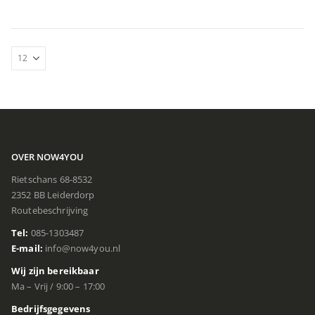
OVER NOW4YOU
Rietschans 68-8532
2352 BB Leiderdorp
Routebeschrijving
Tel:
085-1303487
E-mail:
info@now4you.nl
Wij zijn bereikbaar
Ma – Vrij / 9:00 – 17:00
Bedrijfsgegevens