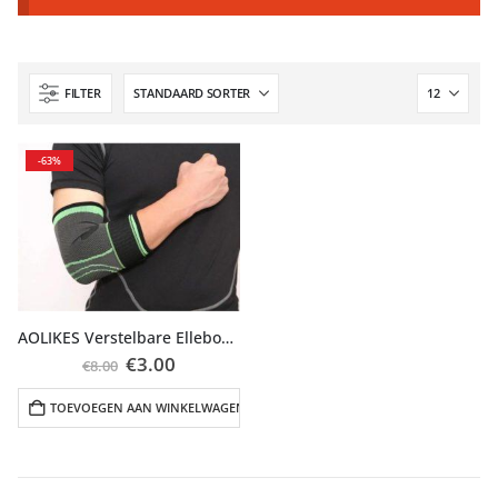
FILTER
-63%
AOLIKES Verstelbare Elleboog Brace band maat L
Oorspronkelijke
Huidige
€
3.00
€
8.00
prijs
prijs
was:
is:
TOEVOEGEN AAN WINKELWAGEN
€8.00.
€3.00.