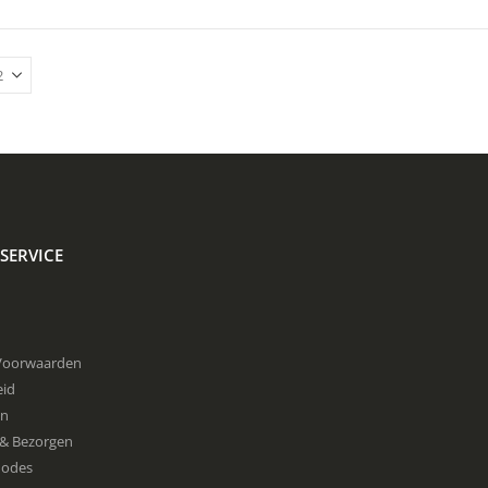
SERVICE
Voorwaarden
eid
en
& Bezorgen
hodes