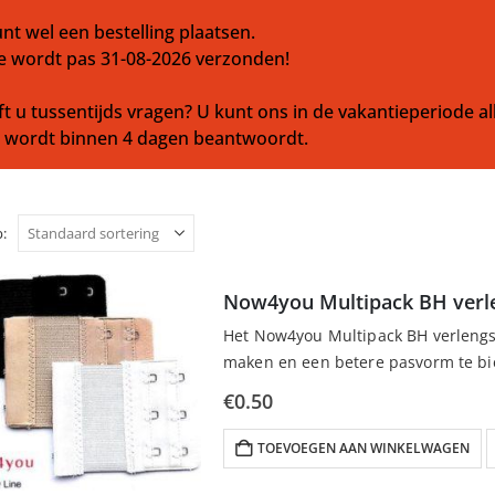
nt wel een bestelling plaatsen.
e wordt pas 31-08-2026 verzonden!
t u tussentijds vragen? U kunt ons in de vakantieperiode al
l wordt binnen 4 dagen beantwoordt.
:
Now4you Multipack BH verl
Het Now4you Multipack BH verlengst
maken en een betere pasvorm te bie
huidskleur, past…
€
0.50
TOEVOEGEN AAN WINKELWAGEN