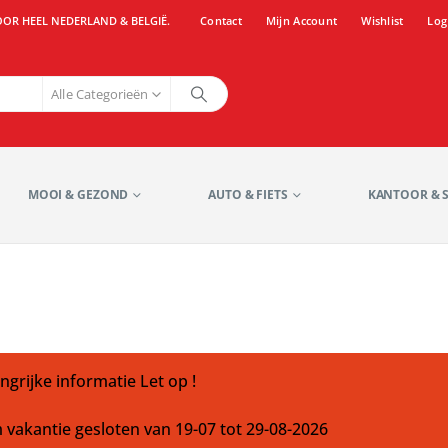
OOR HEEL NEDERLAND & BELGIË.
Contact
Mijn Account
Wishlist
Log
Alle Categorieën
MOOI & GEZOND
AUTO & FIETS
KANTOOR & 
ngrijke informatie Let op !
m vakantie gesloten van 19-07 tot 29-08-2026