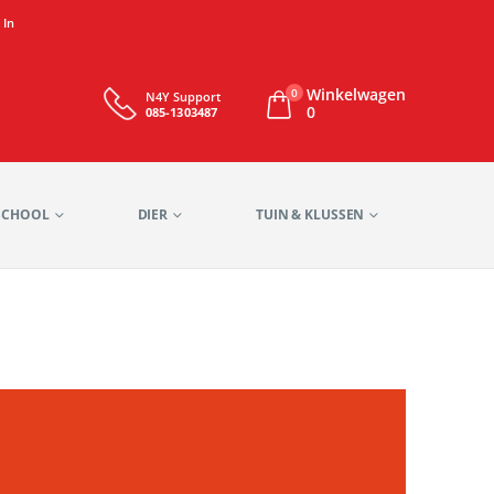
 In
Winkelwagen
0
N4Y Support
0
085-1303487
SCHOOL
DIER
TUIN & KLUSSEN