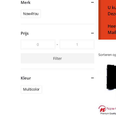
Merk
U ku
Dez
Now4You
Heef
Mai
Prijs
-
Sorteren op
Filter
Kleur
Multicolor