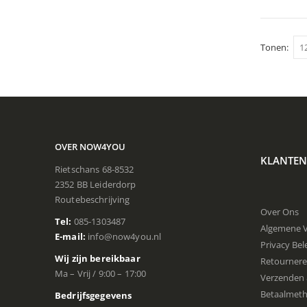
Tonen:
OVER NOW4YOU
KLANTEN
Rietschans 68-8532
2352 BB Leiderdorp
Routebeschrijving
Over Ons
Tel:
085-1303487
Algemene 
E-mail:
info@now4you.nl
Privacy Bel
Wij zijn bereikbaar
Retourner
Ma – Vrij / 9:00 – 17:00
Verzenden 
Betaalmet
Bedrijfsgegevens