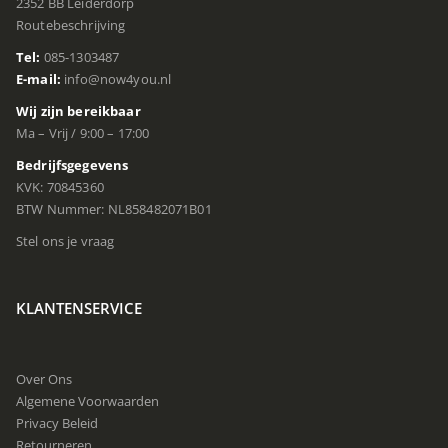
2352 BB Leiderdorp
Routebeschrijving
Tel:
085-1303487
E-mail:
info@now4you.nl
Wij zijn bereikbaar
Ma – Vrij / 9:00 – 17:00
Bedrijfsgegevens
KVK: 70845360
BTW Nummer: NL858482071B01
Stel ons je vraag
KLANTENSERVICE
Over Ons
Algemene Voorwaarden
Privacy Beleid
Retourneren