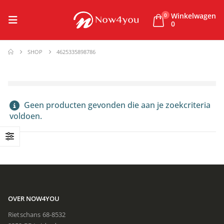
Winkelwagen
0
0
SHOP
4625335898786
Geen producten gevonden die aan je zoekcriteria
voldoen.
OVER NOW4YOU
Rietschans 68-8532