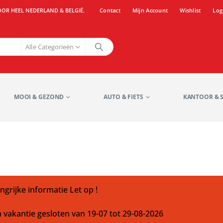
OOR HEEL NEDERLAND & BELGIË.
Contact
Mijn Account
Wishlist
Log
Alle Categorieën
MOOI & GEZOND
AUTO & FIETS
KANTOOR & 
ngrijke informatie Let op !
m vakantie gesloten van 19-07 tot 29-08-2026