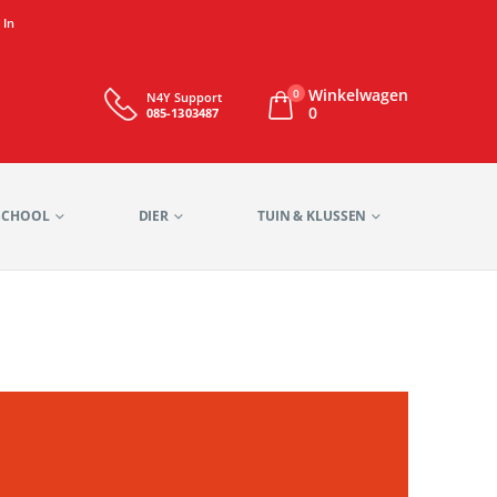
 In
Winkelwagen
0
N4Y Support
0
085-1303487
SCHOOL
DIER
TUIN & KLUSSEN