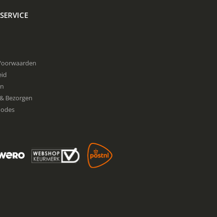
SERVICE
Voorwaarden
eid
en
& Bezorgen
hodes