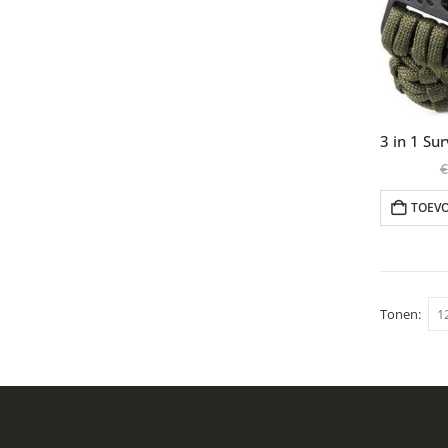
€
TOEV
Tonen: