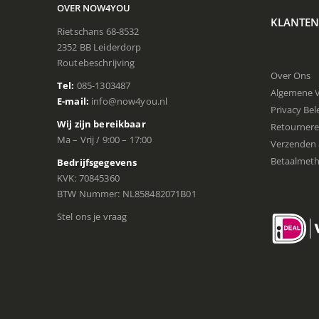
OVER NOW4YOU
KLANTEN
Rietschans 68-8532
2352 BB Leiderdorp
Routebeschrijving
Over Ons
Tel:
085-1303487
Algemene 
E-mail:
info@now4you.nl
Privacy Bel
Wij zijn bereikbaar
Retourner
Ma – Vrij / 9:00 – 17:00
Verzenden 
Betaalmet
Bedrijfsgegevens
KVK: 70845360
BTW Nummer: NL858482071B01
Stel ons je vraag