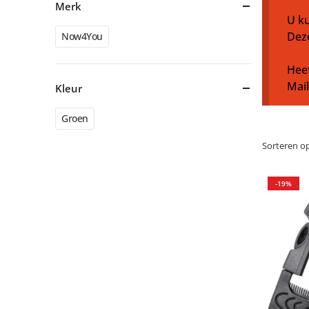
Merk
U ku
Dez
Now4You
Heef
Mai
Kleur
Groen
Sorteren op
-19%