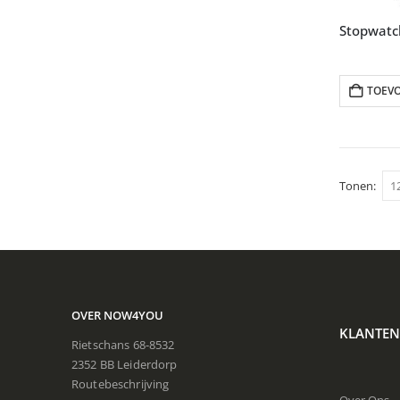
TOEV
Tonen:
OVER NOW4YOU
KLANTEN
Rietschans 68-8532
2352 BB Leiderdorp
Routebeschrijving
Over Ons