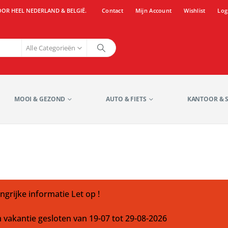
OOR HEEL NEDERLAND & BELGIË.
Contact
Mijn Account
Wishlist
Log
Alle Categorieën
MOOI & GEZOND
AUTO & FIETS
KANTOOR & 
ngrijke informatie Let op !
m vakantie gesloten van 19-07 tot 29-08-2026