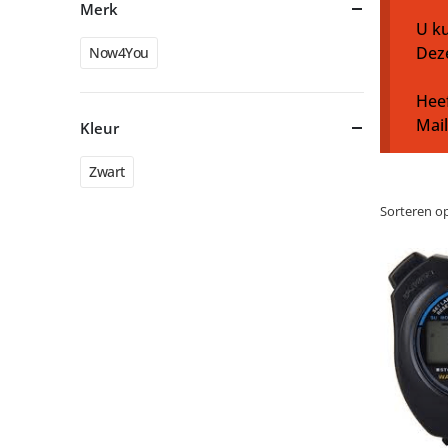
Merk
U ku
Dez
Now4You
Heef
Mai
Kleur
Zwart
Sorteren op