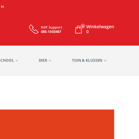
 In
Winkelwagen
0
N4Y Support
0
085-1303487
SCHOOL
DIER
TUIN & KLUSSEN