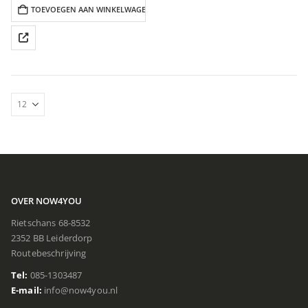
TOEVOEGEN AAN WINKELWAGEN
OVER NOW4YOU
Rietschans 68-8532
2352 BB Leiderdorp
Routebeschrijving
Tel:
085-1303487
E-mail:
info@now4you.nl