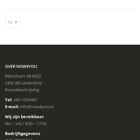
OVER NOW4YOU
Rietschans 68-8532
2352 BB Leiderdorp
Routebeschrijving
Tel:
085-1303487
E-mail:
info@now4you.nl
Wij zijn bereikbaar
Ma – Vrij / 9:00 – 17:00
Bedrijfsgegevens