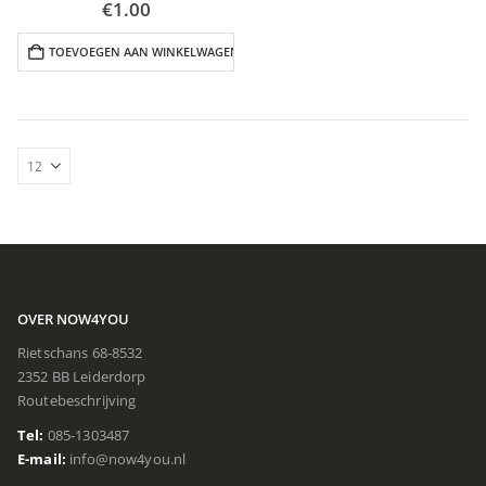
€
1.00
TOEVOEGEN AAN WINKELWAGEN
OVER NOW4YOU
Rietschans 68-8532
2352 BB Leiderdorp
Routebeschrijving
Tel:
085-1303487
E-mail:
info@now4you.nl