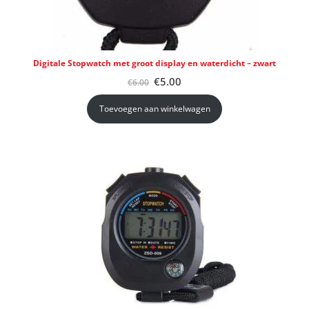
Digitale Stopwatch met groot display en waterdicht – zwart
Oorspronkelijke
Huidige
€
5.00
€
6.00
prijs
prijs
was:
is:
Toevoegen aan winkelwagen
€6.00.
€5.00.