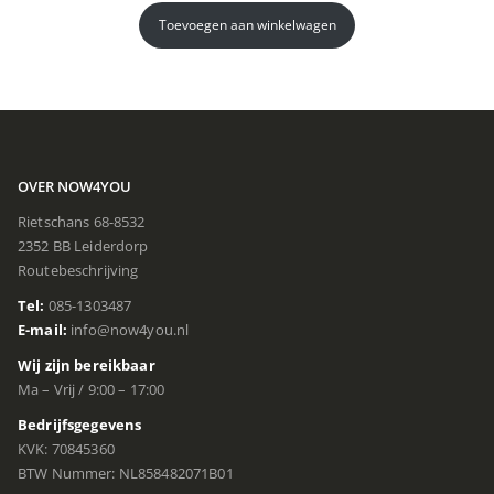
Toevoegen aan winkelwagen
OVER NOW4YOU
Rietschans 68-8532
2352 BB Leiderdorp
Routebeschrijving
Tel:
085-1303487
E-mail:
info@now4you.nl
Wij zijn bereikbaar
Ma – Vrij / 9:00 – 17:00
Bedrijfsgegevens
KVK: 70845360
BTW Nummer: NL858482071B01