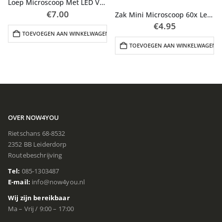
Loep Microscoop Met LED Verlichting
€
7.00
Zak Mini Microscoop 60x Led & UV Verlichting
€
4.95
TOEVOEGEN AAN WINKELWAGEN
N
TOEVOEGEN AAN WINKELWAGEN
OVER NOW4YOU
Rietschans 68-8532
2352 BB Leiderdorp
Routebeschrijving
Tel:
085-1303487
E-mail:
info@now4you.nl
Wij zijn bereikbaar
Ma – Vrij / 9:00 – 17:00