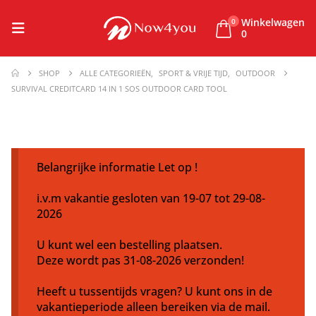
Winkelwagen
0
0
SHOP
ALLE CATEGORIEËN
,
SPORT & VRIJE TIJD
,
OUTDOOR
SURVIVAL CREDITCARD 14 IN 1 SOS OUTDOOR CARD TOOL
Belangrijke informatie Let op !
i.v.m vakantie gesloten van 19-07 tot 29-08-
2026
U kunt wel een bestelling plaatsen.
Deze wordt pas 31-08-2026 verzonden!
Heeft u tussentijds vragen? U kunt ons in de
vakantieperiode alleen bereiken via de mail.