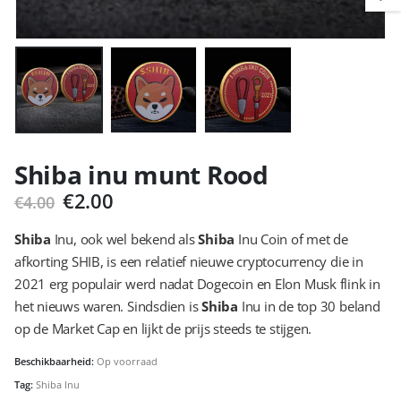
Shiba inu munt Rood
Oorspronkelijke
Huidige
€
2.00
€
4.00
prijs
prijs
was:
is:
Shiba
Inu, ook wel bekend als
Shiba
Inu Coin of met de
€4.00.
€2.00.
afkorting SHIB, is een relatief nieuwe cryptocurrency die in
2021 erg populair werd nadat Dogecoin en Elon Musk flink in
het nieuws waren. Sindsdien is
Shiba
Inu in de top 30 beland
op de Market Cap en lijkt de prijs steeds te stijgen.
Beschikbaarheid:
Op voorraad
Tag:
Shiba Inu