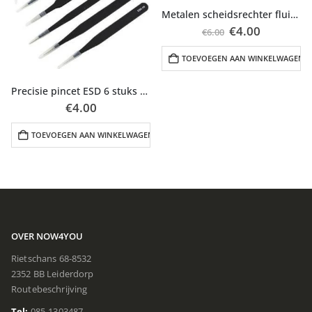
Metalen scheidsrechter fluitje met koord zwart 2 stuks
Oorspronkelij
Huidige
€
4.00
€
6.00
prijs
prijs
was:
is:
TOEVOEGEN AAN WINKELWAGEN
€6.00.
€4.00.
Precisie pincet ESD 6 stuks set
€
4.00
N
TOEVOEGEN AAN WINKELWAGEN
OVER NOW4YOU
Rietschans 68-8532
2352 BB Leiderdorp
Routebeschrijving
Tel:
085-1303487