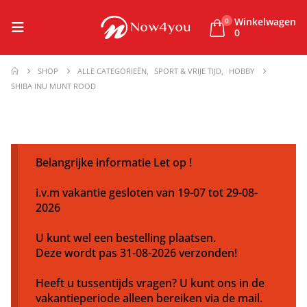
Winkelwagen
0
0
SHOP
ALLE CATEGORIEËN
,
SPORT & VRIJE TIJD
,
HOBBY
SHIBA INU MUNT ROOD
Belangrijke informatie Let op !
i.v.m vakantie gesloten van 19-07 tot 29-08-
2026
U kunt wel een bestelling plaatsen.
Deze wordt pas 31-08-2026 verzonden!
Heeft u tussentijds vragen? U kunt ons in de
vakantieperiode alleen bereiken via de mail.