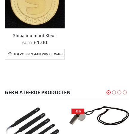
Shiba inu munt Kleur
Oorspronkelijke
Huidige
€
1.00
€
4.00
prijs
prijs
was:
is:
TOEVOEGEN AAN WINKELWAGEN
€4.00.
€1.00.
GERELATEERDE PRODUCTEN
-33%