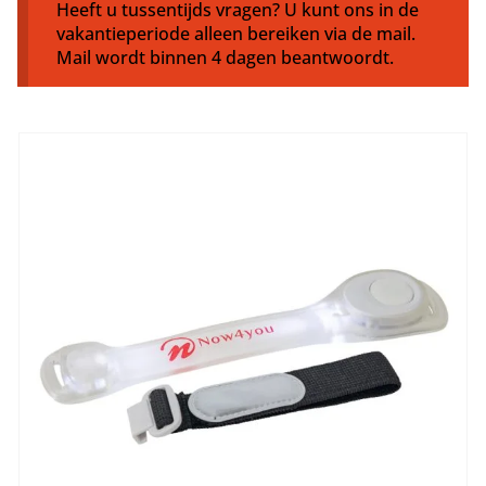
Heeft u tussentijds vragen? U kunt ons in de
vakantieperiode alleen bereiken via de mail.
Mail wordt binnen 4 dagen beantwoordt.