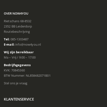
OVER NOW4YOU
Rietschans 68-8532
2352 BB Leiderdorp
Routebeschrijving
Tel:
085-1303487
E-mail:
info@now4you.nl
Wij zijn bereikbaar
Ma – Vrij / 9:00 – 17:00
Bedrijfsgegevens
KVK: 70845360
BTW Nummer: NL858482071B01
Stel ons je vraag
KLANTENSERVICE