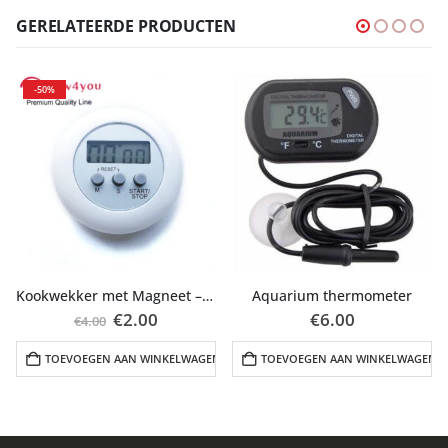
GERELATEERDE PRODUCTEN
Kookwekker met Magneet – Wit
Aquarium thermometer
Uienka
Oorspronkelijke
Huidige
€
2.00
€
6.00
€
00
prijs
prijs
was:
is:
EN AAN WINKELWAGEN
TOEVOEGEN AAN WINKELWAGEN
TOEVOEGEN
€4.00.
€2.00.