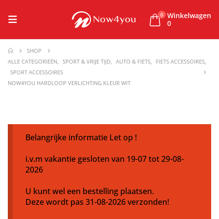
Winkelwagen
0
0
SHOP
ALLE CATEGORIEËN
,
SPORT & VRIJE TIJD
,
AUTO & FIETS
,
FIETS ACCESSOIRES
,
SPORT ACCESSOIRES
NOW4YOU HARDLOOP VERLICHTING KLEUR WIT
Belangrijke informatie Let op !
i.v.m vakantie gesloten van 19-07 tot 29-08-
2026
U kunt wel een bestelling plaatsen.
Deze wordt pas 31-08-2026 verzonden!