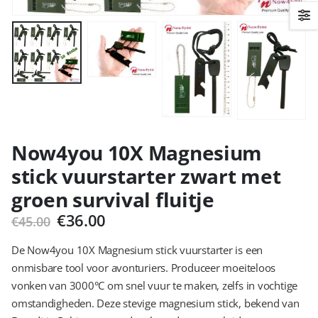
Now4you 10X Magnesium
stick vuurstarter zwart met
groen survival fluitje
Oorspronkelijke
Huidige
€
36.00
€
45.00
prijs
prijs
was:
is:
De Now4you 10X Magnesium stick vuurstarter is een
€45.00.
€36.00.
onmisbare tool voor avonturiers. Produceer moeiteloos
vonken van 3000°C om snel vuur te maken, zelfs in vochtige
omstandigheden. Deze stevige magnesium stick, bekend van