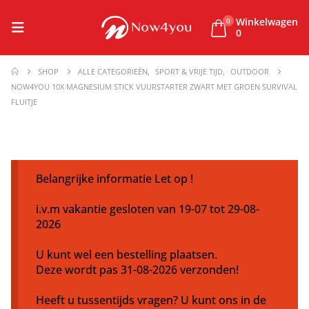
Winkelwagen
0
0
SHOP
ALLE CATEGORIEËN
,
SPORT & VRIJE TIJD
,
OUTDOOR
NOW4YOU 10X MAGNESIUM STICK VUURSTARTER ZWART MET GROEN SURVIVAL
FLUITJE
Belangrijke informatie Let op !
i.v.m vakantie gesloten van 19-07 tot 29-08-
2026
U kunt wel een bestelling plaatsen.
Deze wordt pas 31-08-2026 verzonden!
Heeft u tussentijds vragen? U kunt ons in de