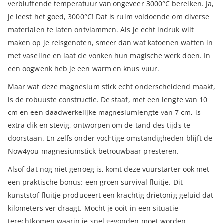
verbluffende temperatuur van ongeveer 3000°C bereiken. Ja,
je leest het goed, 3000°C! Dat is ruim voldoende om diverse
materialen te laten ontvlammen. Als je echt indruk wilt
maken op je reisgenoten, smeer dan wat katoenen watten in
met vaseline en laat de vonken hun magische werk doen. In
een oogwenk heb je een warm en knus vuur.
Maar wat deze magnesium stick echt onderscheidend maakt,
is de robuuste constructie. De staaf, met een lengte van 10
cm en een daadwerkelijke magnesiumlengte van 7 cm, is
extra dik en stevig, ontworpen om de tand des tijds te
doorstaan. En zelfs onder vochtige omstandigheden blijft de
Now4you magnesiumstick betrouwbaar presteren.
Alsof dat nog niet genoeg is, komt deze vuurstarter ook met
een praktische bonus: een groen survival fluitje. Dit
kunststof fluitje produceert een krachtig drietonig geluid dat
kilometers ver draagt. Mocht je ooit in een situatie
terechtkomen waarin je snel gevonden moet worden,