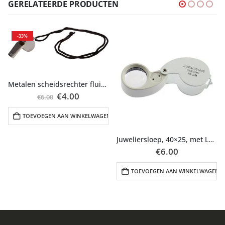
GERELATEERDE PRODUCTEN
-33%
Metalen scheidsrechter fluitje met koord zwart 2 stuks
Oorspronkelijke
Huidige
€
4.00
€
6.00
prijs
prijs
was:
is:
TOEVOEGEN AAN WINKELWAGEN
€6.00.
€4.00.
Juweliersloep, 40×25, met LED verlichting
ijke
e
€
6.00
N
TOEVOEGEN AAN WINKELWAGEN