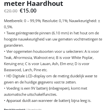
meter Haardhout
Oorspronkelijke
Huidige
€
15.00
€
20.00
prijs
prijs
was:
is:
Meetbereik: 0 – 99,9%; Resolutie: 0,1%; Nauwkeurigheid: ±
€20.00.
€15.00.
0,5%.
• Twee geïntegreerde pinnen (6.10 mm) in het hout om de
hoogste nauwkeurigheid van uw gemeten vochtmetingen te
garanderen.
• Vier opgemeten houtsoorten voor u selecteren: A is voor
Teak, Afrormosia, Walnoot enz; B is voor White Poplar,
Keruing enz; C is voor Lauan, Ash, Elm enz; D is voor
Basswood, Larch, Pine etc.
• HD Digitale LCD-display om de meting duidelijk weer te
geven en de huidige gegevens vast te zetten.
• Voeding is een 9V batterij (inbegrepen), komt met
automatische uitschakelfuncties.
• Apparaat duidt aan wanneer de batterij bijna leeg is.
Beschikbaarheid:
Uitverkocht