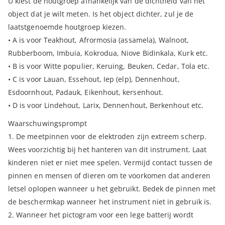
U kiest de houtgroep afhankelijk van de dichtheid van het
object dat je wilt meten. Is het object dichter, zul je de
laatstgenoemde houtgroep kiezen.
• A is voor Teakhout, Afrormosia (assamela), Walnoot,
Rubberboom, Imbuia, Kokrodua, Niove Bidinkala, Kurk etc.
• B is voor Witte populier, Keruing, Beuken, Cedar, Tola etc.
• C is voor Lauan, Essehout, Iep (elp), Dennenhout,
Esdoornhout, Padauk, Eikenhout, kersenhout.
• D is voor Lindehout, Larix, Dennenhout, Berkenhout etc.
Waarschuwingsprompt
1. De meetpinnen voor de elektroden zijn extreem scherp.
Wees voorzichtig bij het hanteren van dit instrument. Laat
kinderen niet er niet mee spelen. Vermijd contact tussen de
pinnen en mensen of dieren om te voorkomen dat anderen
letsel oplopen wanneer u het gebruikt. Bedek de pinnen met
de beschermkap wanneer het instrument niet in gebruik is.
2. Wanneer het pictogram voor een lege batterij wordt