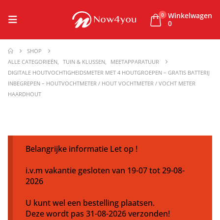
Winkelwagen
0
0
SHOP
ALLE CATEGORIEËN
,
TUIN & KLUSSEN
,
MEETAPPARATUUR
DIGITALE HOUTVOCHTIGHEIDSMETER MET 4 HOUTGROEPEN – GRATIS BATTERIJ
INBEGREPEN – HOUTVOCHTMETER / HOUT VOCHTMETER / VOCHT METER
HAARDHOUT
Belangrijke informatie Let op !
i.v.m vakantie gesloten van 19-07 tot 29-08-
2026
U kunt wel een bestelling plaatsen.
Deze wordt pas 31-08-2026 verzonden!