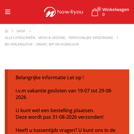
Winkelwagen
0
0
SHOP
ALLE CATEGORIEËN
,
MOOI & GEZOND
,
PERSOONLIJKE VERZORGING
BH VERLENGSTUK – ZWART, WIT EN HUIDKLEUR
Belangrijke informatie Let op !
i.v.m vakantie gesloten van 19-07 tot 29-08-
2026
U kunt wel een bestelling plaatsen.
Deze wordt pas 31-08-2026 verzonden!
Heeft u tussentijds vragen? U kunt ons in de