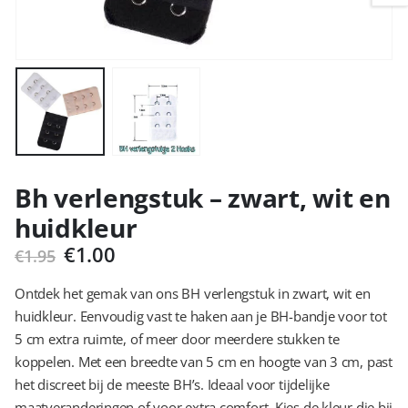
Bh verlengstuk – zwart, wit en
huidkleur
Oorspronkelijke
Huidige
€
1.00
€
1.95
prijs
prijs
was:
is:
Ontdek het gemak van ons BH verlengstuk in zwart, wit en
€1.95.
€1.00.
huidkleur. Eenvoudig vast te haken aan je BH-bandje voor tot
5 cm extra ruimte, of meer door meerdere stukken te
koppelen. Met een breedte van 5 cm en hoogte van 3 cm, past
het discreet bij de meeste BH’s. Ideaal voor tijdelijke
maatveranderingen of voor extra comfort. Kies de kleur die bij