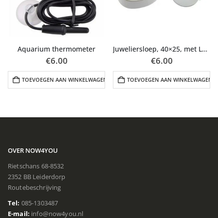
Aquarium thermometer
Juweliersloep, 40×25, met LED verlichting
€
6.00
€
6.00
N
TOEVOEGEN AAN WINKELWAGEN
TOEVOEGEN AAN WINKELWAGEN
OVER NOW4YOU
Rietschans 68-8532
2352 BB Leiderdorp
Routebeschrijving
Tel:
085-1303487
E-mail:
info@now4you.nl