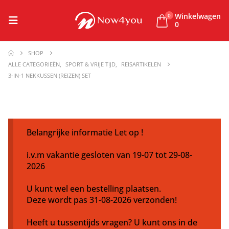
Winkelwagen
0
0
SHOP
ALLE CATEGORIEËN
,
SPORT & VRIJE TIJD
,
REISARTIKELEN
3-IN-1 NEKKUSSEN (REIZEN) SET
Belangrijke informatie Let op !
i.v.m vakantie gesloten van 19-07 tot 29-08-
2026
U kunt wel een bestelling plaatsen.
Deze wordt pas 31-08-2026 verzonden!
Heeft u tussentijds vragen? U kunt ons in de