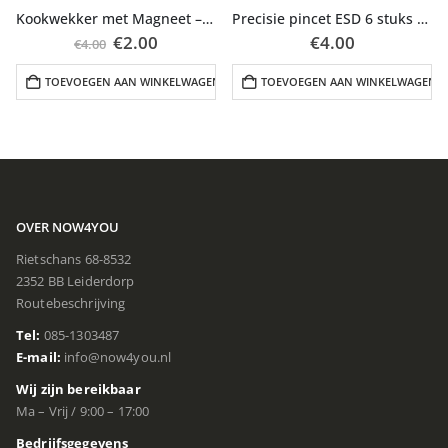
Kookwekker met Magneet – Wit
Precisie pincet ESD 6 stuks set
Oorspronkelijke
Huidige
€
2.00
€
4.00
€
4.00
prijs
prijs
was:
is:
N
TOEVOEGEN AAN WINKELWAGEN
TOEVOEGEN AAN WINKELWAGEN
€4.00.
€2.00.
OVER NOW4YOU
Rietschans 68-8532
2352 BB Leiderdorp
Routebeschrijving
Tel:
085-1303487
E-mail:
info@now4you.nl
Wij zijn bereikbaar
Ma – Vrij / 9:00 – 17:00
Bedrijfsgegevens