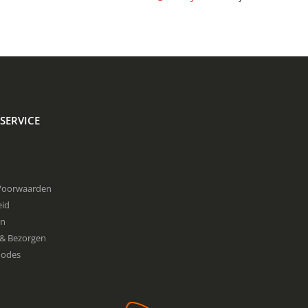
SERVICE
Voorwaarden
eid
en
& Bezorgen
hodes