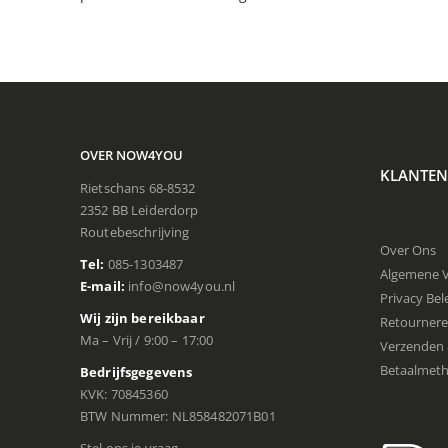
OVER NOW4YOU
KLANTEN
Rietschans 68-8532
2352 BB Leiderdorp
Routebeschrijving
Over Ons
Tel:
085-1303487
Algemene 
E-mail:
info@now4you.nl
Privacy Bel
Wij zijn bereikbaar
Retourner
Ma – Vrij / 9:00 – 17:00
Verzenden 
Betaalmet
Bedrijfsgegevens
KVK: 70845360
BTW Nummer: NL858482071B01
Stel ons je vraag