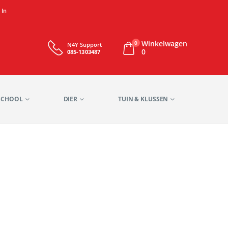
 In
Winkelwagen
0
N4Y Support
0
085-1303487
SCHOOL
DIER
TUIN & KLUSSEN