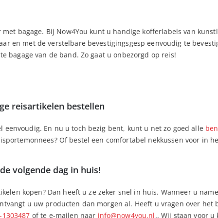
er met bagage. Bij Now4You kunt u handige kofferlabels van kunstlee
aar en met de verstelbare bevestigingsgesp eenvoudig te bevestig
iste bagage van de band. Zo gaat u onbezorgd op reis!
e reisartikelen bestellen
 eenvoudig. En nu u toch bezig bent, kunt u net zo goed alle
ben
isportemonnees? Of bestel een comfortabel nekkussen voor in het
 de volgende dag in huis!
ikelen kopen? Dan heeft u ze zeker snel in huis. Wanneer u namel
ontvangt u uw producten dan morgen al. Heeft u vragen over het b
-1303487
of te e-mailen naar
info@now4you.nl
.. Wij staan voor u 