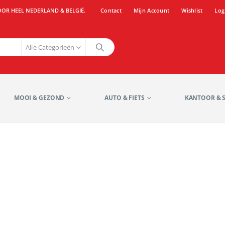
OOR HEEL NEDERLAND & BELGIË.
Contact
Mijn Account
Wishlist
Log
Alle Categorieën
MOOI & GEZOND
AUTO & FIETS
KANTOOR & 