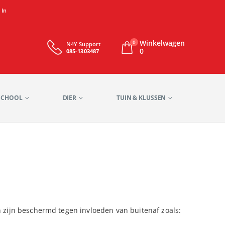
 In
Winkelwagen
0
N4Y Support
0
085-1303487
SCHOOL
DIER
TUIN & KLUSSEN
 zijn beschermd tegen invloeden van buitenaf zoals: