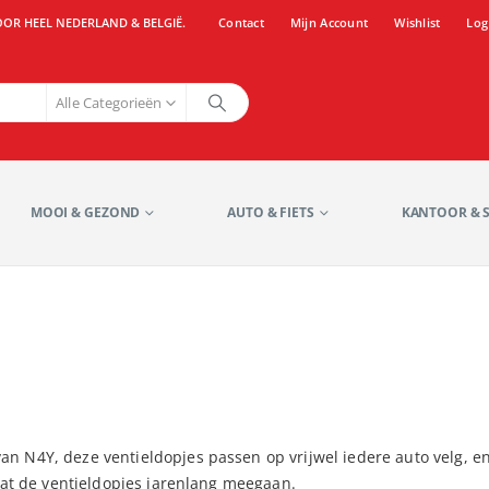
OOR HEEL NEDERLAND & BELGIË.
Contact
Mijn Account
Wishlist
Log
Alle Categorieën
MOOI & GEZOND
AUTO & FIETS
KANTOOR & 
n N4Y, deze ventieldopjes passen op vrijwel iedere auto velg, en
 dat de ventieldopjes jarenlang meegaan.