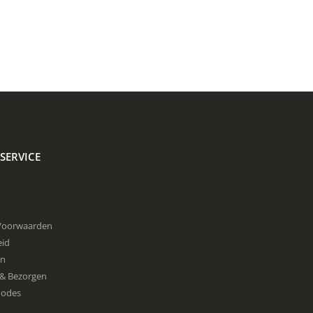
SERVICE
Voorwaarden
eid
en
& Bezorgen
hodes