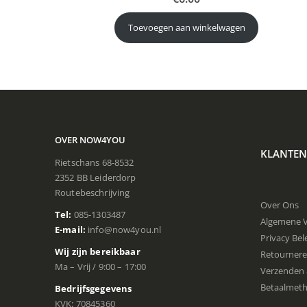
Toevoegen aan winkelwagen
OVER NOW4YOU
KLANTEN
Rietschans 68-8532
2352 BB Leiderdorp
Routebeschrijving
Over Ons
Tel:
085-1303487
Algemene 
E-mail:
info@now4you.nl
Privacy Bel
Wij zijn bereikbaar
Retourner
Ma – Vrij / 9:00 – 17:00
Verzenden 
Betaalmet
Bedrijfsgegevens
KVK: 70845360